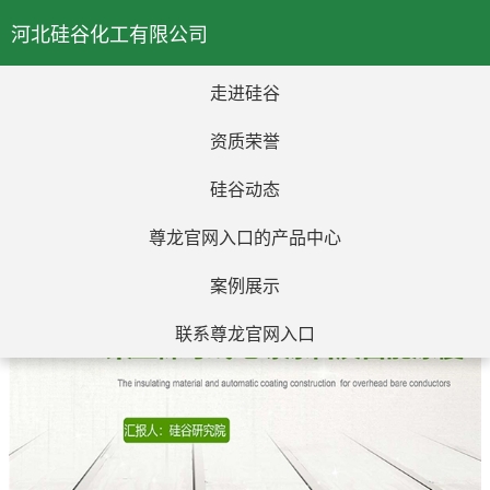
自固化裸导体绝缘涂料-尊龙官网入口
河北硅谷化工有限公司
尊龙官网入口
走进硅谷
自固化裸导体绝缘涂料
查看分类
资质荣誉
硅谷动态
尊龙官网入口的产品中心
案例展示
联系尊龙官网入口