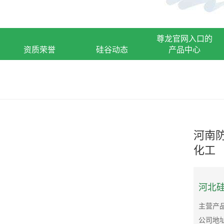
尊龙官网入口的
资质荣誉
硅谷动态
产品中心
河南
化工
河北
主营产品
公司地