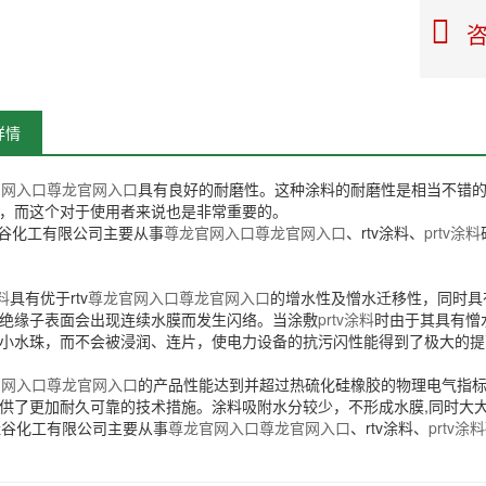
咨
详情
官网入口
尊龙官网入口
具有良好的耐磨性。这种涂料的耐磨性是相当不错
，而这个对于使用者来说也是非常重要的。
谷化工有限公司主要从事
尊龙官网入口
尊龙官网入口
、rtv涂料、
prtv涂料
涂料
具有优于rtv
尊龙官网入口
尊龙官网入口
的增水性及憎水迁移性，同时具
绝缘子表面会出现连续水膜而发生闪络。当涂敷
prtv涂料
时由于其具有憎
小水珠，而不会被浸润、连片，使电力设备的抗污闪性能得到了极大的提
官网入口
尊龙官网入口
的产品性能达到并超过热硫化硅橡胶的物理电气指
供了更加耐久可靠的技术措施。涂料吸附水分较少，不形成水膜,同时大
谷化工有限公司主要从事
尊龙官网入口
尊龙官网入口
、rtv涂料、
prtv涂料