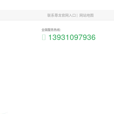
联系尊龙官网入口
网站地图
全国服务热线：
13931097936